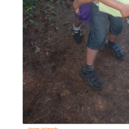
← Vorige
Volgende →