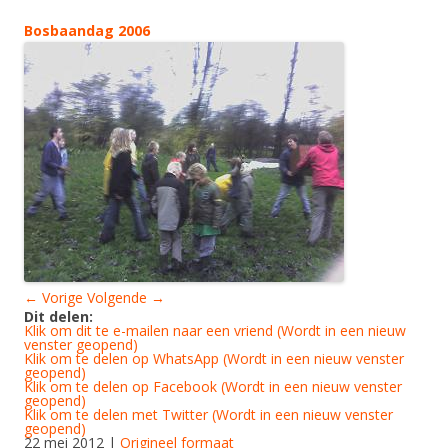
Bosbaandag 2006
← Vorige
Volgende →
Dit delen:
Klik om dit te e-mailen naar een vriend (Wordt in een nieuw
venster geopend)
Klik om te delen op WhatsApp (Wordt in een nieuw venster
geopend)
Klik om te delen op Facebook (Wordt in een nieuw venster
geopend)
Klik om te delen met Twitter (Wordt in een nieuw venster
geopend)
22 mei 2012
|
Origineel formaat