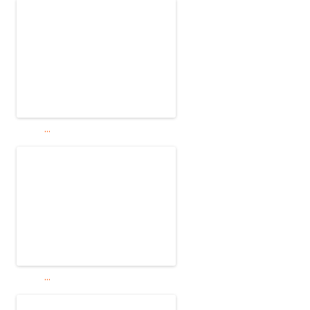
...
...