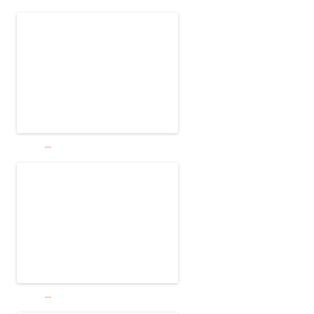
...
...