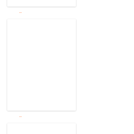
...
...