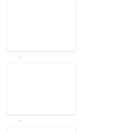
...
...