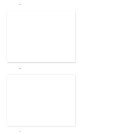
...
...
...