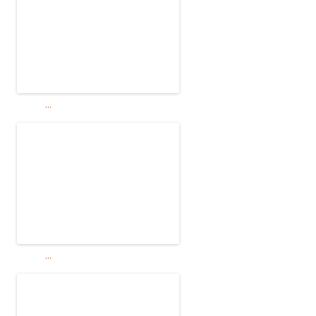
...
...