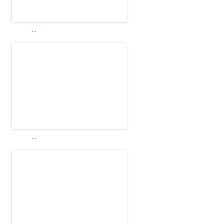
...
...