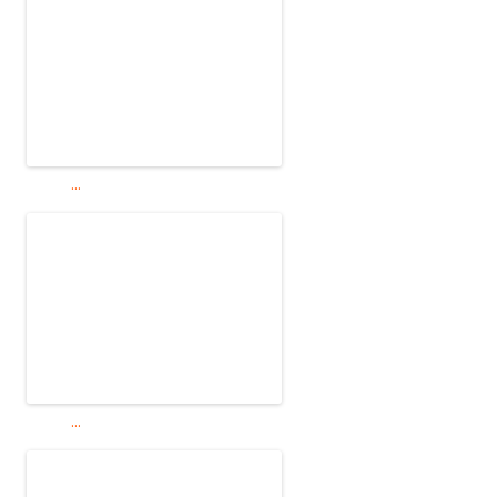
...
...