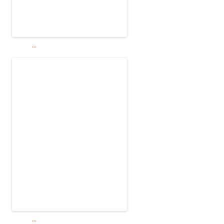
...
...