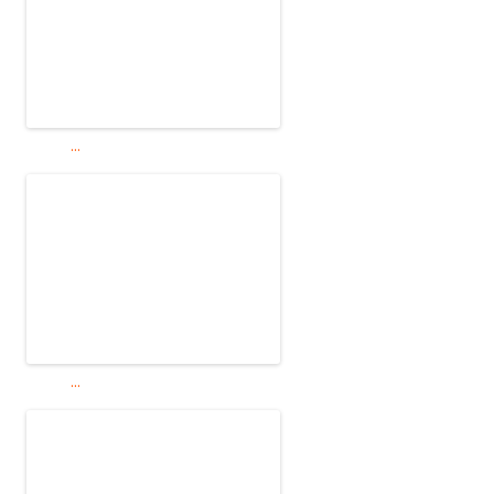
...
...