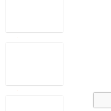
...
...