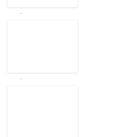
...
...