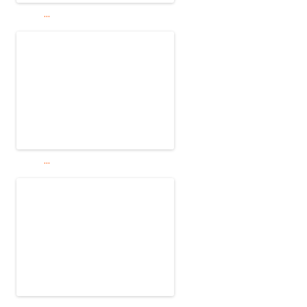
...
...
...