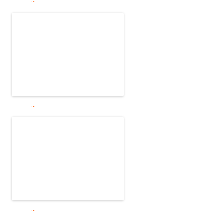
...
...