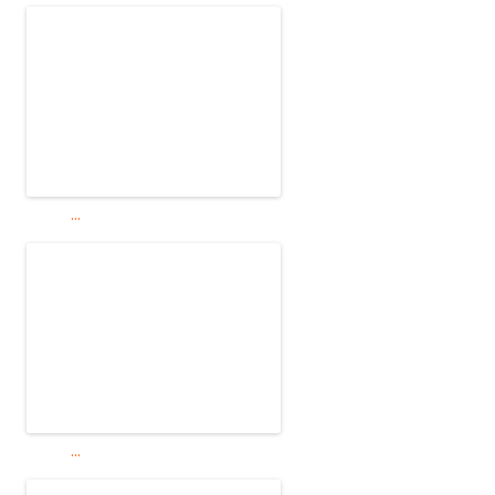
...
...