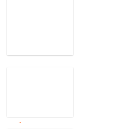
...
...