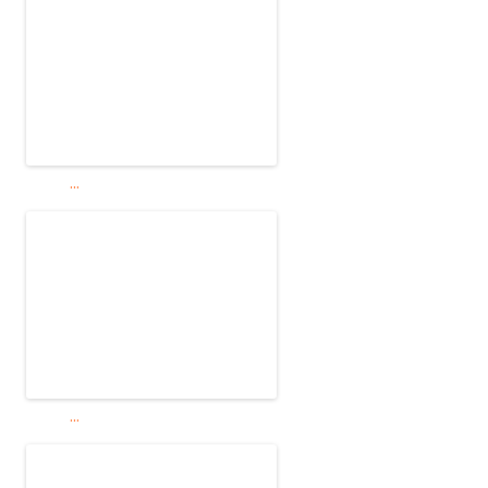
...
...