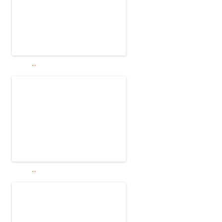
...
...