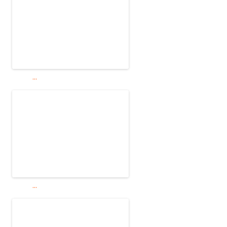
...
...