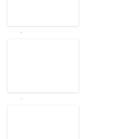
...
...