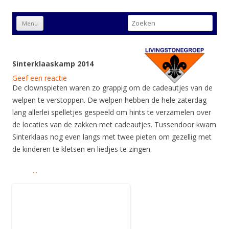
Scouting Livingstonegroep
Zoeken
Menu
naar:
Amstelveen
Spring
naar
inhoud
Sinterklaaskamp 2014
Geef een reactie
De clownspieten waren zo grappig om de cadeautjes van de
welpen te verstoppen. De welpen hebben de hele zaterdag
lang allerlei spelletjes gespeeld om hints te verzamelen over
de locaties van de zakken met cadeautjes. Tussendoor kwam
Sinterklaas nog even langs met twee pieten om gezellig met
de kinderen te kletsen en liedjes te zingen.
...