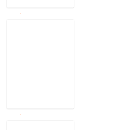
...
...