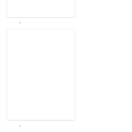
...
...