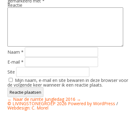
gemarkeerd met
*
Reactie
Naam
*
E-mail
*
Site
Mijn naam, e-mail en site bewaren in deze browser voor
de volgende keer wanneer ik een reactie plaats.
Berichtnavigatie
←
Naar de ruimte
Jungledag 2016
→
© LIVINGSTONEGROEP 2026
Powered by WordPress
/
Webdesign: C. Morel