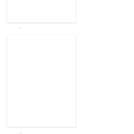
...
...