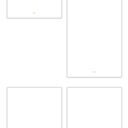
...
...