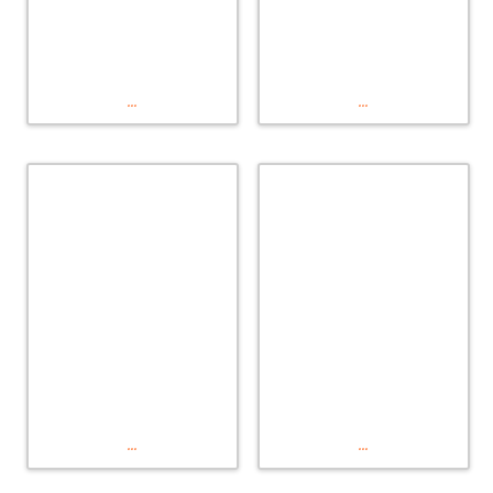
...
...
...
...