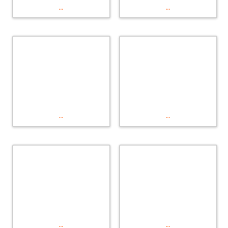
...
...
...
...
...
...