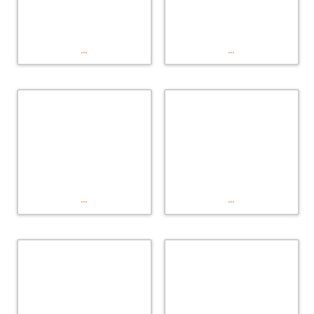
...
...
...
...