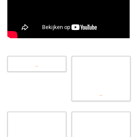
...
...