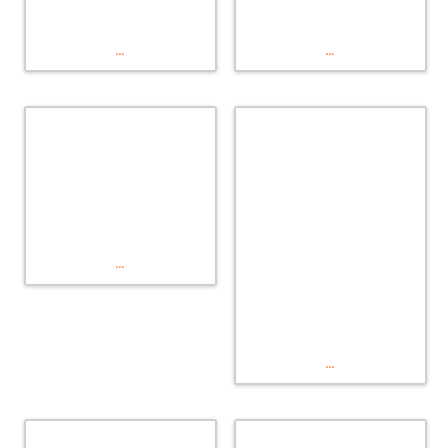
...
...
...
...