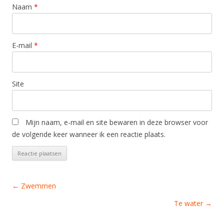
e
n
n
n
Naam
*
n
s
s
s
n
t
t
t
i
e
e
e
e
r
r
r
u
g
g
g
w
e
e
e
v
o
o
o
E-mail
*
e
p
p
p
n
e
e
e
s
n
n
n
t
d
d
d
e
)
)
)
r
Site
g
e
o
p
e
n
d
Mijn naam, e-mail en site bewaren in deze browser voor
)
de volgende keer wanneer ik een reactie plaats.
Berichtnavigatie
←
Zwemmen
Te water
→