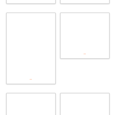
...
...