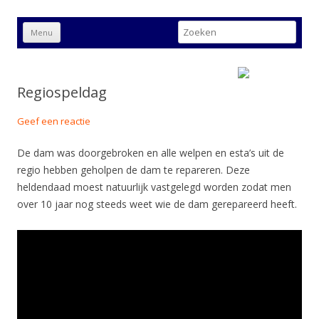
Scouting Livingstonegroep
Zoeken
Menu
naar:
Amstelveen
Spring
naar
inhoud
Regiospeldag
Geef een reactie
De dam was doorgebroken en alle welpen en esta’s uit de
regio hebben geholpen de dam te repareren. Deze
heldendaad moest natuurlijk vastgelegd worden zodat men
over 10 jaar nog steeds weet wie de dam gerepareerd heeft.