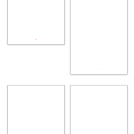
...
...