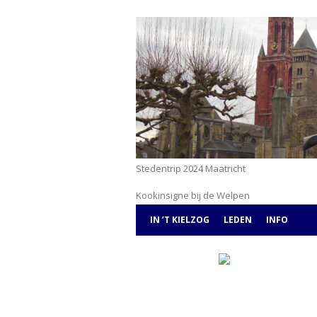
Stedentrip 2024 Maatricht
Kookinsigne bij de Welpen
Scouting Livingsto
IN ’T KIELZOG
LEDEN
INFO
LOGBOEK
AGENDA
OVER DE G
’T OUDE KIELZOG
WEBSHOP
CONTACT
LELIESCHOUW
INSTRUCTIE
LOCATIE’S